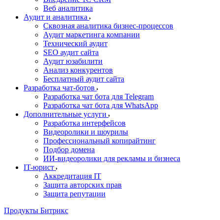
Веб аналитика
Аудит и аналитика
Сквозная аналитика бизнес-процессов
Аудит маркетинга компании
Технический аудит
SEO аудит сайта
Аудит юзабилити
Анализ конкурентов
Бесплатный аудит сайта
Разработка чат-ботов
Разработка чат бота для Telegram
Разработка чат бота для WhatsApp
Дополнительные услуги
Разработка интерфейсов
Видеоролики и шоурилы
Профессиональный копирайтинг
Подбор домена
ИИ-видеоролики для рекламы и бизнеса
IT-юрист
Аккредитация IT
Защита авторских прав
Защита репутации
Продукты Битрикс