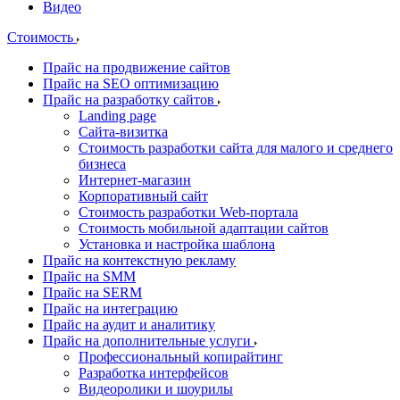
Видео
Стоимость
Прайс на продвижение сайтов
Прайс на SEO оптимизацию
Прайс на разработку сайтов
Landing page
Cайта-визитка
Стоимость разработки сайта для малого и среднего
бизнеса
Интернет-магазин
Корпоративный сайт
Стоимость разработки Web-портала
Стоимость мобильной адаптации сайтов
Установка и настройка шаблона
Прайс на контекстную рекламу
Прайс на SMM
Прайс на SERM
Прайс на интеграцию
Прайс на аудит и аналитику
Прайс на дополнительные услуги
Профессиональный копирайтинг
Разработка интерфейсов
Видеоролики и шоурилы