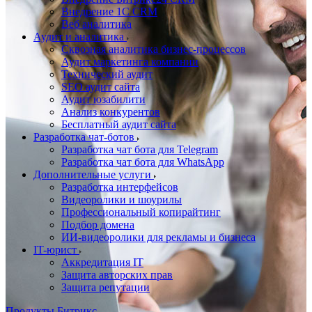
Внедрение 1C CRM
Веб аналитика
Аудит и аналитика
Сквозная аналитика бизнес-процессов
Аудит маркетинга компании
Технический аудит
SEO аудит сайта
Аудит юзабилити
Анализ конкурентов
Бесплатный аудит сайта
Разработка чат-ботов
Разработка чат бота для Telegram
Разработка чат бота для WhatsApp
Дополнительные услуги
Разработка интерфейсов
Видеоролики и шоурилы
Профессиональный копирайтинг
Подбор домена
ИИ-видеоролики для рекламы и бизнеса
IT-юрист
Аккредитация IT
Защита авторских прав
Защита репутации
Продукты Битрикс