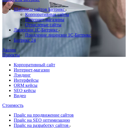
Шаблоны сайтов Битрикс
Корпоративные сайты
Интернет-магазины
Отраслевые сайты
Лицензии 1С-Битрикс
Продление лицензии 1С-Битрикс
Битрикс 24
Акции
Проекты
Корпоративный сайт
Интернет-магазин
Лэндинг
Интерфейсы
ORM кейсы
SEO кейсы
Видео
Стоимость
Прайс на продвижение сайтов
Прайс на SEO оптимизацию
Прайс на разработку сайтов