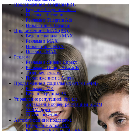
Продвижение в Telegram (PR)
Ведение Telegram канала
Посевы в Telegram
Реклама в Telegram Ads
Инвайтинг в Telegram
Продвижение в MAX (PR)
Ведение канала в MAX
Реклама в MAX
Инвайтинг в MAX
Посевы в MAX
Реклама
Реклама в Яндекс Директ
Реклама в Google Adwords
Тизерная реклама
Продвижение на Авито
Продвижение в социальных сетях (SMM)
Реклама в VK
Ведение группы ВК
Управление репутацией бренда
Управление общей репутацией SERM
SERM аудит
Снятие негатива
Автоматизация и поддержка
Внедрение AmoCRM
Внедрение Битрикс24 CRM